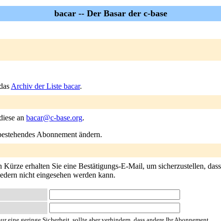
bacar -- Der Basar der c-base
 das
Archiv der Liste bacar
.
 diese an
bacar@c-base.org
.
n bestehendes Abonnement ändern.
Kürze erhalten Sie eine Bestätigungs-E-Mail, um sicherzustellen, dass e
liedern nicht eingesehen werden kann.
ur eine geringe Sicherheit, sollte aber verhindern, dass andere Ihr Abonnement