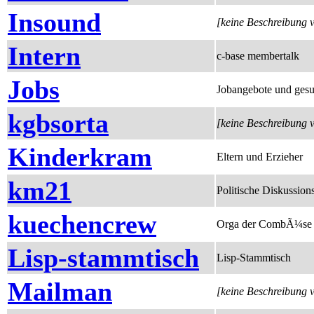
Insound
[keine Beschreibung 
Intern
c-base membertalk
Jobs
Jobangebote und ges
kgbsorta
[keine Beschreibung 
Kinderkram
Eltern und Erzieher
km21
Politische Diskussions
kuechencrew
Orga der CombÃ¼se d
Lisp-stammtisch
Lisp-Stammtisch
Mailman
[keine Beschreibung 