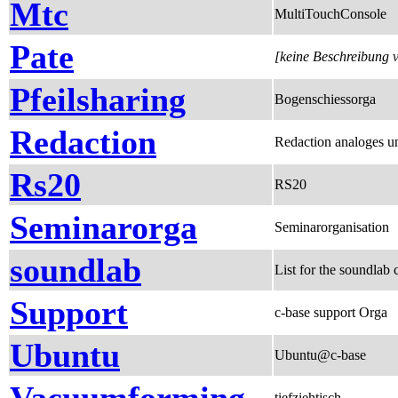
Mtc
MultiTouchConsole
Pate
[keine Beschreibung 
Pfeilsharing
Bogenschiessorga
Redaction
Redaction analoges u
Rs20
RS20
Seminarorga
Seminarorganisation
soundlab
List for the soundlab 
Support
c-base support Orga
Ubuntu
Ubuntu@c-base
tiefziehtisch