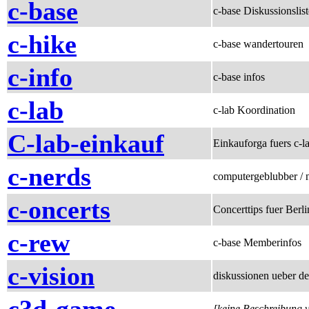
c-base
c-base Diskussionslist
c-hike
c-base wandertouren
c-info
c-base infos
c-lab
c-lab Koordination
C-lab-einkauf
Einkauforga fuers c-l
c-nerds
computergeblubber / 
c-oncerts
Concerttips fuer Ber
c-rew
c-base Memberinfos
c-vision
diskussionen ueber de
[keine Beschreibung 