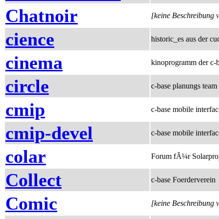
Chatnoir
[keine Beschreibung 
cience
historic_es aus der cu
cinema
kinoprogramm der c-
circle
c-base planungs team
cmip
c-base mobile interfa
cmip-devel
c-base mobile interfac
colar
Forum fÃ¼r Solarpro
Collect
c-base Foerderverein
Comic
[keine Beschreibung 