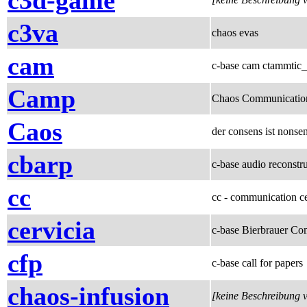
c3d-game
c3va
chaos evas
cam
c-base cam ctammtic_
Camp
Chaos Communicatio
Caos
der consens ist nonse
cbarp
c-base audio reconstru
cc
cc - communication c
cervicia
c-base Bierbrauer C
cfp
c-base call for papers
chaos-infusion
[keine Beschreibung 