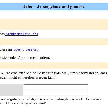
Jobs -- Jobangebote und gesuche
 das
Archiv der Liste Jobs
.
 diese an
jobs@c-base.org
.
n bestehendes Abonnement ändern.
ürze erhalten Sie eine Bestätigungs-E-Mail, um sicherzustellen, dass e
liedern nicht eingesehen werden kann.
ur eine geringe Sicherheit, sollte aber verhindern, dass andere Ihr Abonnement
u im Klartext an Sie geschickt wird!